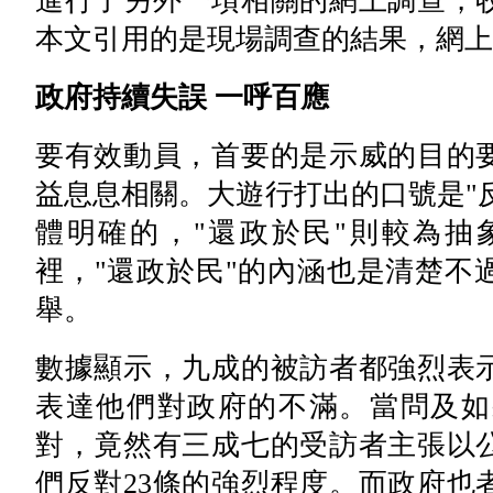
進行了另外一項相關的網上調查，
本文引用的是現場調查的結果，網上
政府持續失誤 一呼百應
要有效動員，首要的是示威的目的
益息息相關。大遊行打出的口號是"反對
體明確的，"還政於民"則較為抽
裡，"還政於民"的內涵也是清楚不
舉。
數據顯示，九成的被訪者都強烈表示
表達他們對政府的不滿。當問及如
對，竟然有三成七的受訪者主張以
們反對23條的強烈程度。而政府也