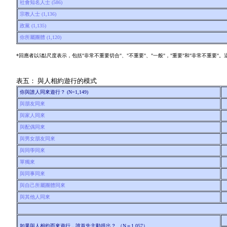
社會知名人士 (586)
宗教人士 (1,136)
政黨 (1,135)
你所屬團體 (1,120)
*回應者以5點尺度表示，包括"非常不重要切合"、"不重要"、"一般"，"重要"和"非常不重要"。
表五： 與人相約遊行的模式
你與誰人同來遊行？ (N=1,149)
與朋友同來
與家人同來
與配偶同來
與男女朋友同來
與同學同來
單獨來
與同事同來
與自己所屬團體同來
與其他人同來
如果與人相約而來遊行，誰首先主動提出？ （N＝1,057）