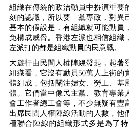
組織在傳統的政治動員中扮演重要
刻的認識，所以要一黨專政，對異
基本的假設是，有組織就可能動員
免構成威脅。香港左派也相信組織，
左派打的都是組織動員的民意戰。
大遊行由民間人權陣線發起，起著
組織看，它沒有動員50萬人上街的
體組成，包括關注婦女、勞工、基
體。它們當中像民主黨、教育專業
會工作者總工會等，不少無疑有豐
出席民間人權陣線活動的人數，他
種聯合陣線的組織形式多是為了特