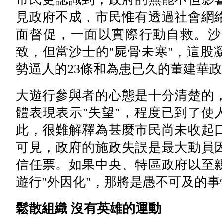
見政府不成，市民惟有透過社會網
面督促，一面以實際行動自救。沙
致，但當沙士的"屍骨未寒"，這股
勢逼人的23條和為患已久的董建華
大遊行參與者的心態是十分清楚的
體表現表示"失望"，程度已到了使
此，很難解釋為甚麼市民尚未收起
可見，政府的施政失誤是最大動員
信任票。如果中央、特區政府以至
遊行"外因化"，那將是愚不可及的
鬆散組織 沒有英雄的運動