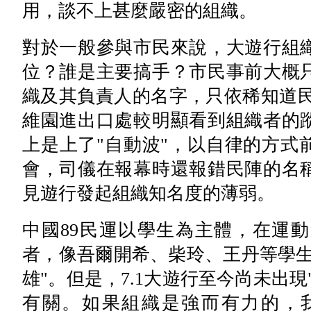
用，談不上甚麼嚴密的組織。
對於一般參與市民來說，大遊行組
位？誰是主要搞手？市民事前大概
織及其負責人的名字，只依稀知道民
維園進出口處較明顯看到組織者的
上是上了"自動波"，以自律的方式
會，司儀在報幕時還報錯民陣的名
見遊行發起組織知名度的薄弱。
中國89民運以學生為主體，在運
者，像吾爾開希、柴玲、王丹等學生
雄"。但是，7.1大遊行至今尚未出
有關。如果組織是強而有力的，