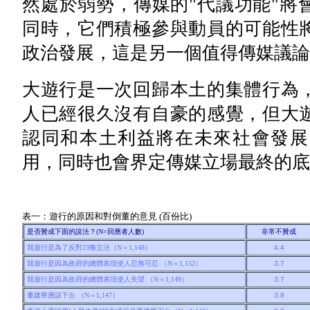
然處於弱勢，傳媒的"代議功能"將
同時，它們積極參與動員的可能性
政治發展，這是另一個值得傳媒議論
大遊行是一次回歸本土的集體行為
人已經很久沒有自豪的感覺，但大
認同和本土利益將在未來社會發展
用，同時也會界定傳媒立場最終的底
表一：遊行的原因和對倒董的意見 (百份比)
是否贊成下面的說法？(N=回應者人數)
非常不贊成
我遊行是為了反對23條立法（N＝1,148）
4.4
我遊行是因為政府的總體表現使人忍無可忍 （N＝1,152）
3.7
我遊行是因為政府的總體表現使人失望 （N＝1,149）
3.7
董建華應該下台 （N＝1,147）
3.8