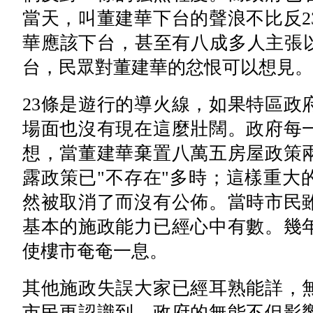
當天，叫董建華下台的聲浪不比反2
華應該下台，甚至有八成多人主張以
台，民眾對董建華的忿恨可以想見。
23條是遊行的導火線，如果特區政
場面也沒有現在這麼壯闊。政府每
想，當董建華棄置八萬五房屋政策
露政策已"不存在"多時；這樣重大
然被取消了而沒有公佈。當時市民
基本的施政能力已經心中有數。幾
使樓市奄奄一息。
其他施政失誤大家已經耳熟能詳，
市民更認識到，政府的無能不但影