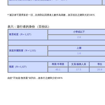
* 被訪者可選擇多於一項，比例則以回應者人數作為基數，故百份比之總和大於100％
表六：遊行者的身份 （百份比）
小學或以下
教育程度（N＝1,127）
2.8
上層
家庭所屬階層（N＝1,115）
1.6
專業/半專業
文員/服務人員
學生
職業（N＝1,127）
40.1
17.5
20.9
由於"不知道/無答案"未列出，故各行之總和少於100％