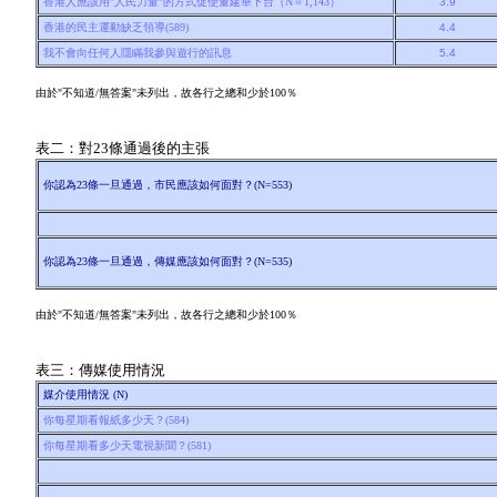
香港人應該用"人民力量"的方式促使董建華下台（N＝1,143）
3.9
香港的民主運動缺乏領導(589)
4.4
我不會向任何人隱瞞我參與遊行的訊息
5.4
由於"不知道/無答案"未列出，故各行之總和少於100％
表二：對23條通過後的主張
你認為23條一旦通過，市民應該如何面對？(N=553)
你認為23條一旦通過，傳媒應該如何面對？(N=535)
由於"不知道/無答案"未列出，故各行之總和少於100％
表三：傳媒使用情況
媒介使用情況 (N)
你每星期看報紙多少天？(584)
你每星期看多少天電視新聞？(581)