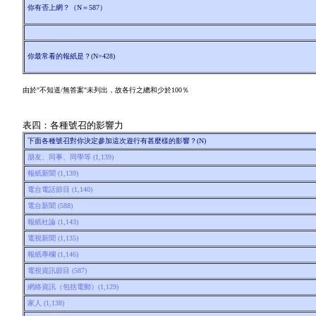
你有否上網？（N＝587）
你最常看的報紙是？(N=428)
由於"不知道/無答案"未列出，故各行之總和少於100％
表四：各種號召的影響力
下面各種號召對你決定參加這次遊行有甚麼樣的影響？(N)
朋友、同事、同學等 (1,139)
報紙新聞 (1,139)
電台電話節目 (1,140)
電台新聞 (588)
報紙社論 (1,143)
電視新聞 (1,135)
報紙專欄 (1,146)
電視資訊節目 (587)
網絡資訊（包括電郵）(1,129)
家人 (1,138)