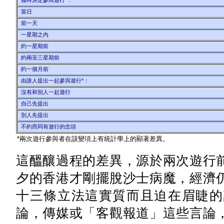
幾時決定參與遊行*：
當日
前一天
一星期之內
約一星期前
約兩至三星期前
約一個月前
由誰人提出一起參與遊行*：
沒有和別人一起遊行
自己先提出
別人先提出
不約而同有遊行的念頭
*兩次遊行參與者在該變項上有統計學上的顯著差異。
這醞釀過程的差異，源於兩次遊行
夕的香港才剛擺脫沙士病魔，經濟
十三條立法這實質而且迫在眉睫的
論，傳媒或「客觀報道」這些言論