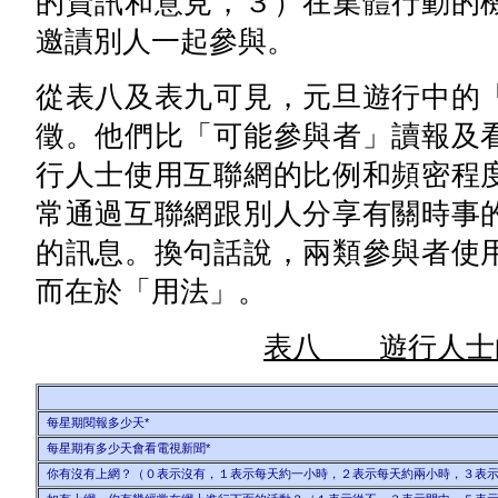
的資訊和意見，３）在集體行動的
邀謮別人一起參與。
從表八及表九可見，元旦遊行中的
徵。他們比「可能參與者」讀報及
行人士使用互聯網的比例和頻密程
常通過互聯網跟別人分享有關時事
的訊息。換句話說，兩類參與者使
而在於「用法」。
表八 遊行人士
每星期閱報多少天*
每星期有多少天會看電視新聞*
你有沒有上網？（０表示沒有，１表示每天約一小時，２表示每天約兩小時，３表示