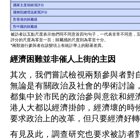
國家主度胡錦濤評分
國務院總理温家寶評分
對香港的歸屬感
對中國的歸屬感
被訪者以五點尺度表示他們同不同意首四句句子，一代表非常不同意，
評分的尺度為零至一百；歸屬感的尺度則為零至十分。
*兩類遊行參與者在該變項上有統計學上的顯著差異。
經濟困難並非催人上街的主因
其次，我們嘗試檢視兩類參與者對
無論是有關政治及社會的學術討論
都集中於市民的政治參與意欲和經
港人大都以經濟掛帥，經濟壞的時
要求政治上的改革，但只要經濟好轉
有見及此，調查研究也要求被訪者