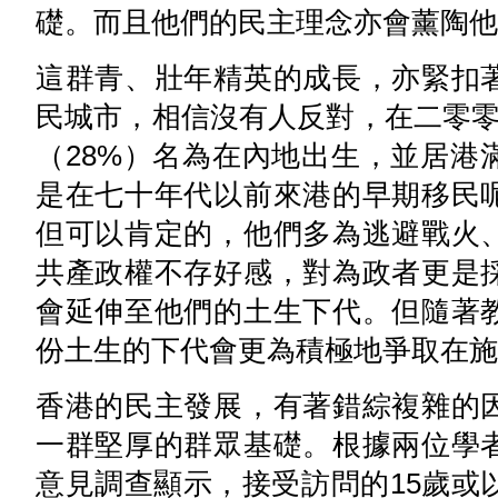
礎。而且他們的民主理念亦會薰陶他
這群青、壯年精英的成長，亦緊扣
民城市，相信沒有人反對，在二零零
（28%）名為在內地出生，並居港
是在七十年代以前來港的早期移民
但可以肯定的，他們多為逃避戰火
共產政權不存好感，對為政者更是
會延伸至他們的土生下代。但隨著
份土生的下代會更為積極地爭取在施
香港的民主發展，有著錯綜複雜的
一群堅厚的群眾基礎。根據兩位學
意見調查顯示，接受訪問的15歲或