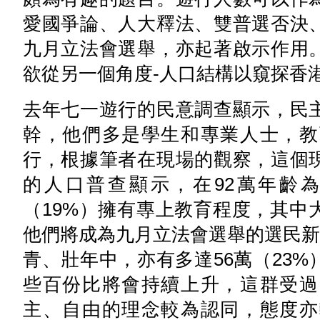
愛國爭論、人大釋法、雙普選否決
九月立法會選舉，亦起著啟示作用
欲從另一個角度-人口結構以窺探香
去年七一遊行的民意調查顯示，民
幹，他們多是學生和專業人士，教
行，根據筆者在現場的觀察，這個
的人口普查顯示，在92萬年齡為1
（19%）擁有專上教育程度，其中
他們將成為九月立法會選舉的選民新血
青、壯年中，亦有多達56萬（23
些百份比將會持續上升，這群受過
主、自由的理念較為認同，態度亦