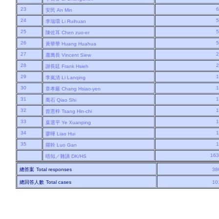
23
安民
An Min
24
李瑞環
Li Ruihuan
25
陳佐耳
Chen zuo-er
26
黃華華
Huang Huahua
27
蕭萬長
Vincent Siew
28
謝長廷
Frank Hsieh
29
李嵐清
Li Lanqing
30
章孝嚴
Chang Hsiao-yen
31
喬石
Qiao Shi
32
曾憲梓
Tsang Hin-chi
33
葉選平
Ye Xuanping
34
廖暉
Liao Hui
35
羅幹
Luo Gan
16
唔知／難講
DK/HS
總答案
Total responses
38
總回答人數
Total cases
10