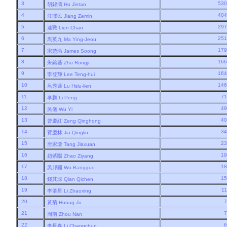
3
53
胡錦濤
Hu Jintao
4
40
江澤民
Jiang Zemin
5
29
連戰
Lien Chan
6
25
馬英九
Ma Ying-Jeou
7
17
宋楚瑜
James Soong
8
16
朱鎔基
Zhu Rongji
9
16
李登輝
Lee Teng-hui
10
14
呂秀蓮
Lu Hsiu-lien
11
7
李鵬
Li Peng
12
4
吳儀
Wu Yi
13
4
曾慶紅
Zeng Qinghong
14
3
賈慶林
Jia Qinglin
15
2
唐家璇
Tang Jiaxuan
16
1
趙紫陽
Zhao Ziyang
17
1
吳邦國
Wu Bangguo
18
1
錢其琛
Qian Qichen
19
1
李肇星
Li Zhaoxing
20
黃菊
Hunag Ju
21
周南
Zhou Nan
22
李長春
Li Changchun