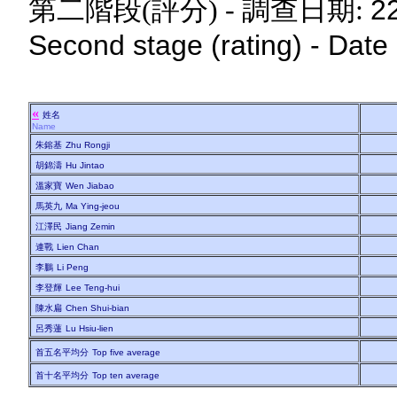
2
第二階段(評分) - 調查日期:
Second stage (rating) - Date
«
姓名
Name
朱鎔基
Zhu Rongji
胡錦濤
Hu Jintao
溫家寶
Wen Jiabao
馬英九
Ma Ying-jeou
江澤民
Jiang Zemin
連戰
Lien Chan
李鵬
Li Peng
李登輝
Lee Teng-hui
陳水扁
Chen Shui-bian
呂秀蓮
Lu Hsiu-lien
首五名平均分
Top five average
首十名平均分
Top ten average