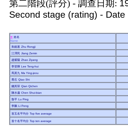
1
第二階段(評分) - 調查日期:
Second stage (rating) - Date
«
姓名
Name
朱鎔基
Zhu Rongji
江澤民
Jiang Zemin
趙紫陽
Zhao Ziyang
李登輝
Lee Teng-hui
馬英九
Ma Ying-jeou
喬石
Qiao Shi
錢其琛
Qian Qichen
陳水扁
Chen Shui-bian
魯平
Lu Ping
李鵬
Li Peng
首五名平均分
Top five average
首十名平均分
Top ten average