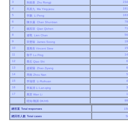
3
23
朱鎔基
Zhu Rongji
4
19
馬英九
Ma Ying-jeou
5
18
李鵬
Li Peng
6
7
陳水扁
Chan Shui-bian
7
7
錢其琛
Qian Qichen
8
5
連戰
Lien Chan
9
1
宋楚瑜
James Soong
10
1
蕭萬長
Vincent Siew
11
1
魯平
Lu Ping
12
喬石
Qiao Shi
13
趙紫陽
Zhao Ziyang
14
周南
Zhou Nan
15
李瑞環
Li Ruihuan
16
李嵐清
Li Lan-qing
17
萬里
Wan Li
9
唔知/難講
DK/HS
總答案
Total responses
15
總回答人數
Total cases
5