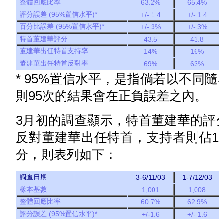
整體回應比率
63.2%
65.4%
評分誤差 (95%置信水平)*
+/- 1.4
+/- 1.4
百分比誤差 (95%置信水平)*
+/- 3%
+/- 3%
特首董建華評分
43.5
43.8
董建華出任特首支持率
14%
16%
董建華出任特首反對率
69%
63%
* 95%置信水平，是指倘若以不同
則95次的結果會在正負誤差之內。
3月初的調查顯示，特首董建華的評分
反對董建華出任特首，支持者則佔1
分，則表列如下：
調查日期
3-6/11/03
1-7/12/03
樣本基數
1,001
1,008
整體回應比率
60.7%
62.9%
評分誤差 (95%置信水平)*
+/-1.6
+/- 1.6