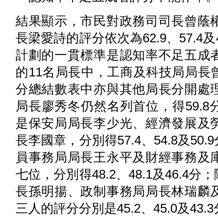
結果顯示，市民對政務司司長曾蔭
長梁愛詩的評分依次為62.9、57.4
計劃的一貫標準是認知率不足五成
的11名局長中，工商及科技局局長
分總結數表中亦與其他局長分開處
局長廖秀冬仍然名列首位，得59.
是保安局局長李少光、經濟發展及
長李國章，分別得57.4、54.8及5
員事務局局長王永平及財經事務及
七位，分別得48.2、48.1及46.
長孫明揚、政制事務局局長林瑞麟
三人的評分分別是45.2、45.0及43.