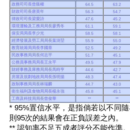
政務司司長曾蔭權
64.5
63.2
財政司司長唐英年
56.3
54.7
律政司司長梁愛詩
47.6
45.2
環境運輸及工務局局長廖秀冬
61.1
59.1
保安局局長李少光
58.5
58.1
經濟發展及勞工局局長葉澍堃
55.9
55.0
教育統籌局局長李國章
52.5
49.2
民政事務局局長何志平
51.7
45.1
公務員事務局局長王永平
49.5
47.9
財經事務及庫務局局長馬時亨
44.6
42.7
房屋及規劃地政局局長孫明揚
48.3
47.4
政制事務局局長林瑞麟
44.7
43.0
衛生福利及食物局局長楊永強
45.8
45.1
工商及科技局局長曾俊華
**
**
* 95%置信水平，是指倘若以不同
則95次的結果會在正負誤差之內。
** 認知率不足五成者評分不能作準