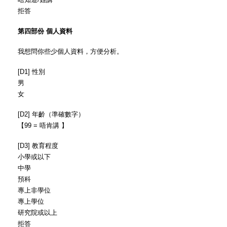
拒答
第四部份 個人資料
我想問你些少個人資料，方便分析。
[D1] 性別
男
女
[D2] 年齡（準確數字）
【99 = 唔肯講 】
[D3] 教育程度
小學或以下
中學
預科
專上非學位
專上學位
研究院或以上
拒答