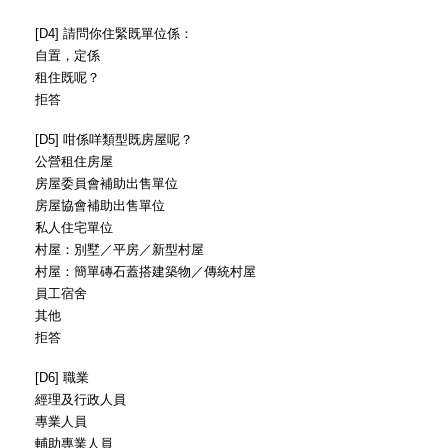
[D4] 請問你住緊既單位係：
自置，定係
租住既呢？
拒答
[D5] 咁係咩類型既房屋呢？
公營租住房屋
房屋委員會補助出售單位
房屋協會補助出售單位
私人住宅單位
村屋：別墅／平房／新型村屋
村屋：簡單磚石蓋搭建築物／傳統村屋
員工宿舍
其他
拒答
[D6] 職業
經理及行政人員
專業人員
輔助專業人員