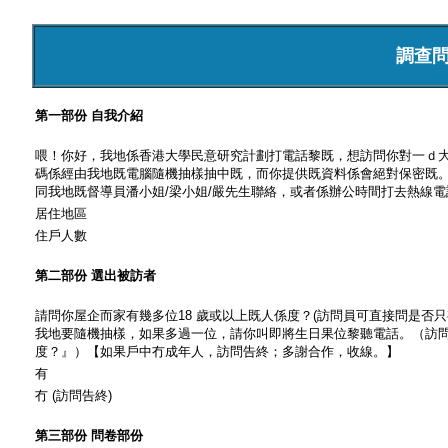
調查
第一部份 自我介紹
喂！你好，我地係香港大學民意研究計劃打電話黎既，想訪問你對一ｄ
碼係經由我地既電腦隨機抽樣抽中既，而你提供既資料係會絕對保密既。如果
同我地既督導員潘小姐/梁小姐/嚴先生聯絡，或者係辦公時間打去熱線電話2
居住地區
住戶人數
第二部份 選出被訪者
請問你屋企而家有幾多位18 歲或以上既人係度？(訪問員可直接問是否
我地要隨機抽樣，如果多過一位，請你叫即將生日果位黎聽電話。（訪問
度？』）【如果戶中冇成年人，訪問告終；多謝合作，收線。】
有
冇 (訪問告終)
第三部份 問卷部份