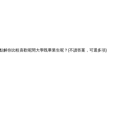
] 點解你比較喜歡呢間大學既畢業生呢？(不讀答案，可選多項)