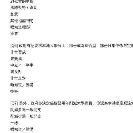
對社會的承擔
國際視野 / 遠見
創意
其他 (請註明)
唔知道/難講
拒答
[Q6] 政府有意要求本地大學分工，部份成為綜合型、部份只集中係選
非常贊成
幾贊成
中立／一半半
幾反對
非常反對
唔知道／難講
拒答
[Q7] 另外，政府亦決定係黎緊幾年削減大學經費。你認為削減幅度應
削減多過一般開支
削減少過一般開支
一樣
唔知道／難講