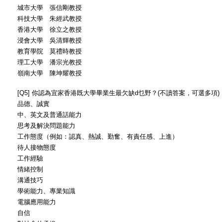
城市大學 張信剛教授
科技大學 朱經武教授
香港大學 徐立之教授
浸會大學 吳清輝教授
教育學院 莫禮時教授
理工大學 潘宗光教授
嶺南大學 陳坤耀教授
[Q5] 你認為宜家香港既大學畢業生最欠缺d乜野？(不讀答案，可選多項)
品德、誠實
中、英文及普通話能力
思考及解決問題能力
工作態度（例如：認真、熱誠、勤奮、有責任感、上進）
待人接物態度
工作經驗
情緒控制
溝通技巧
學術能力、專業知識
電腦應用能力
自信