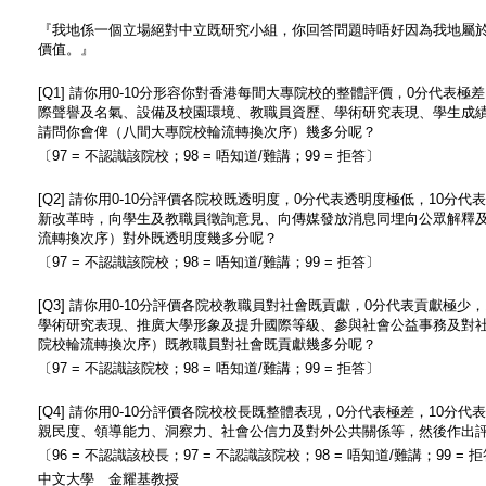
『我地係一個立場絕對中立既研究小組，你回答問題時唔好因為我地屬
價值。』
[Q1] 請你用0-10分形容你對香港每間大專院校的整體評價，0分代表
際聲譽及名氣、設備及校園環境、教職員資歷、學術研究表現、學生成
請問你會俾（八間大專院校輪流轉換次序）幾多分呢？
〔97 = 不認識該院校；98 = 唔知道/難講；99 = 拒答〕
[Q2] 請你用0-10分評價各院校既透明度，0分代表透明度極低，10
新改革時，向學生及教職員徵詢意見、向傳媒發放消息同埋向公眾解釋
流轉換次序）對外既透明度幾多分呢？
〔97 = 不認識該院校；98 = 唔知道/難講；99 = 拒答〕
[Q3] 請你用0-10分評價各院校教職員對社會既貢獻，0分代表貢獻極
學術研究表現、推廣大學形象及提升國際等級、參與社會公益事務及對
院校輪流轉換次序）既教職員對社會既貢獻幾多分呢？
〔97 = 不認識該院校；98 = 唔知道/難講；99 = 拒答〕
[Q4] 請你用0-10分評價各院校校長既整體表現，0分代表極差，10
親民度、領導能力、洞察力、社會公信力及對外公共關係等，然後作出
〔96 = 不認識該校長；97 = 不認識該院校；98 = 唔知道/難講；99 = 
中文大學 金耀基教授