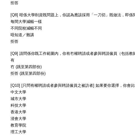
拒答
[Q8] 咁係大學削資既問題上，你認為應該採用「一刀切」既做法，即
每間大學減幅一樣
不同院校減幅不同
唔知道／難講
拒答
[Q9] 請問係你既工作範圍內，你有冇權聘請或者參與聘請僱員（包括教
有
冇 (跳至第四部份)
拒答 (跳至第四部份)
[Q10] [只問有權聘請或者參與聘請僱員之被訪者] 如果要你選擇，你
中文大學
城市大學
科技大學
香港大學
浸會大學
教育學院
理工大學