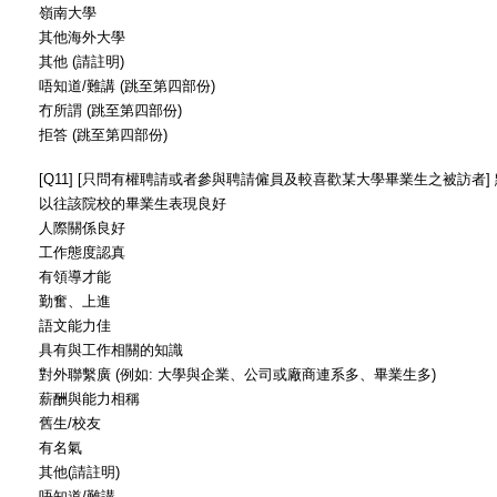
嶺南大學
其他海外大學
其他 (請註明)
唔知道/難講 (跳至第四部份)
冇所謂 (跳至第四部份)
拒答 (跳至第四部份)
[Q11] [只問有權聘請或者參與聘請僱員及較喜歡某大學畢業生之被訪者
以往該院校的畢業生表現良好
人際關係良好
工作態度認真
有領導才能
勤奮、上進
語文能力佳
具有與工作相關的知識
對外聯繫廣 (例如: 大學與企業、公司或廠商連系多、畢業生多)
薪酬與能力相稱
舊生/校友
有名氣
其他(請註明)
唔知道/難講