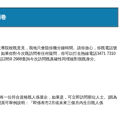
問卷
大專院校既意見，我地只會阻你幾分鐘時間。請你放心，你既電話號
你對今次既訪問有任何疑問，你可以打去熱線電話3471 7310
859 2988查詢今次訪問既真確性同埋核對我既身分。
只有一位符合資格既人係屋企，如果是，可立即訪問那位人士。)因為
員可舉例說明：『即係有冇2月或未來三個月內生日既人係