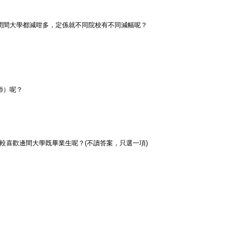
係間間大學都減咁多，定係就不同院校有不同減幅呢？
師）呢？
會比較喜歡邊間大學既畢業生呢？(不讀答案，只選一項)