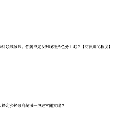
定學科領域發展。你贊成定反對呢種角色分工呢？【訪員追問程度】
該大於定少於政府削減一般經常開支呢？