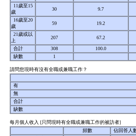
11歲至15
30
9.7
歲
16歲至20
59
19.2
歲
21歲或以
207
67.2
上
合計
308
100.0
缺數
1
請問您現時有沒有全職或兼職工作？
有
無
合計
缺數
每月個人收入 [只問現時有全職或兼職工作的被訪者]
頻數
佔回答人數