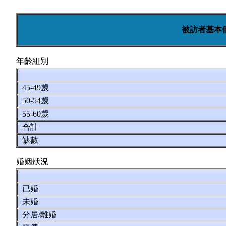
被訪者基本
年齡組別
45-49歲
50-54歲
55-60歲
合計
缺數
婚姻狀況
已婚
未婚
分居/離婚