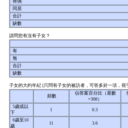
喪偶
同居
合計
缺數
請問您有沒有子女？
有
無
合計
缺數
子女的大約年紀 [只問有子女的被訪者，可答多於一項，視
佔答案百分比（基數
頻數
=308）
5歲或以
1
0.3
下
6歲至10
11
3.6
歲