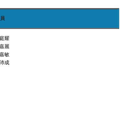
員
庭耀
嘉麗
嘉敏
沛成