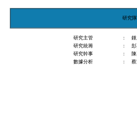
研究隊
研究主管
:
鍾
研究統籌
:
彭
研究幹事
:
陳
數據分析
:
蔡