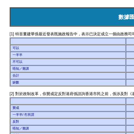
數據
[1] 特首董建華係最近發表既施政報告中，表示已決定成立一個由政務
可以
一半半
不可以
唔知／難講
合計
缺數
[2] 對於政制改革，你贊成定反對港府係諮詢香港市民之前，係涉及對
贊成
一半半/ 冇所謂
反對
唔知／難講