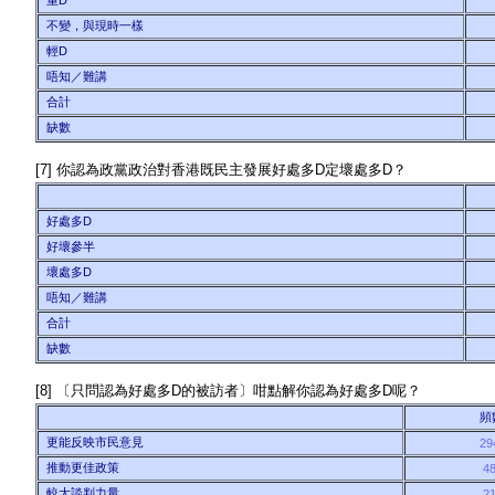
重D
不變，與現時一樣
輕D
唔知／難講
合計
缺數
[7] 你認為政黨政治對香港既民主發展好處多D定壞處多D？
好處多D
好壞參半
壞處多D
唔知／難講
合計
缺數
[8] 〔只問認為好處多D的被訪者〕咁點解你認為好處多D呢？
頻
更能反映市民意見
29
推動更佳政策
4
較大談判力量
2