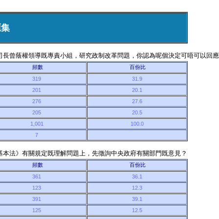
匯集
司司長曾蔭權領導既專責小組，研究政制改革問題，你認為呢個決定可唔可以回
頻數
百份比
319
31.9
201
20.1
276
27.6
205
20.5
1,001
100.0
7
《基本法》有關規定既理解問題上，先徵詢中央政府有關部門既意見？
頻數
百份比
361
36.1
123
12.3
391
39.1
125
12.5