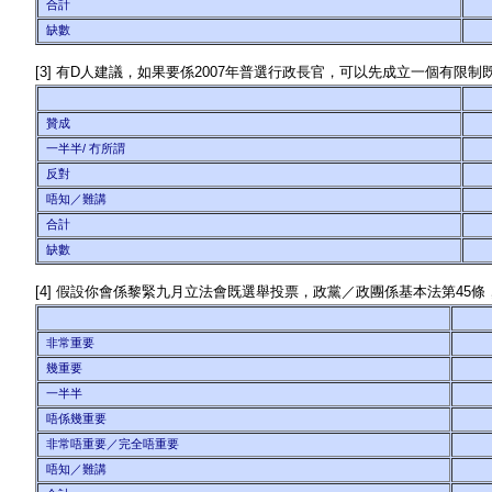
合計
缺數
[3] 有D人建議，如果要係2007年普選行政長官，可以先成立一個有
贊成
一半半/ 冇所謂
反對
唔知／難講
合計
缺數
[4] 假設你會係黎緊九月立法會既選舉投票，政黨／政團係基本法第4
非常重要
幾重要
一半半
唔係幾重要
非常唔重要／完全唔重要
唔知／難講