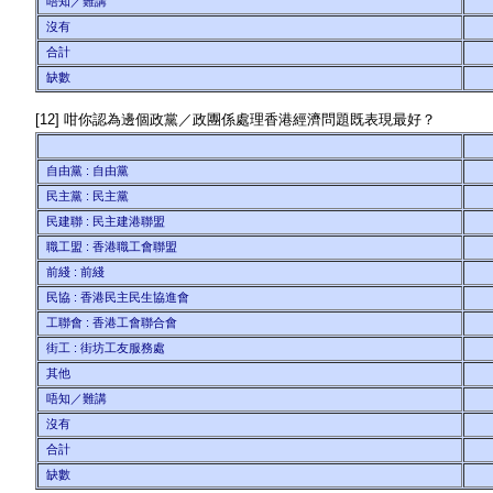
唔知／難講
沒有
合計
缺數
[12] 咁你認為邊個政黨／政團係處理香港經濟問題既表現最好？
自由黨 : 自由黨
民主黨 : 民主黨
民建聯 : 民主建港聯盟
職工盟 : 香港職工會聯盟
前綫 : 前綫
民協 : 香港民主民生協進會
工聯會 : 香港工會聯合會
街工 : 街坊工友服務處
其他
唔知／難講
沒有
合計
缺數