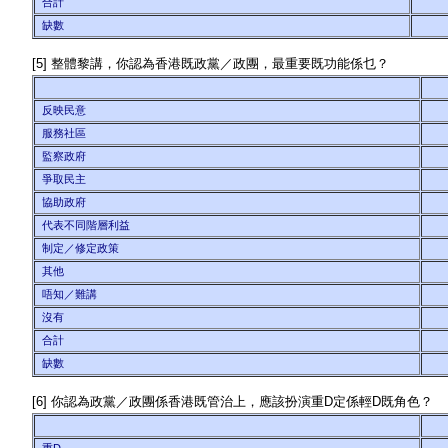
合計
缺數
[5] 整體黎講，你認為香港既政黨／政團，最重要既功能係乜？
反映民意
服務社區
監察政府
爭取民主
協助政府
代表不同階層利益
制定／修定政策
其他
唔知／難講
沒有
合計
缺數
[6] 你認為政黨／政團係香港既管治上，應該扮演重D定係輕D既角色？