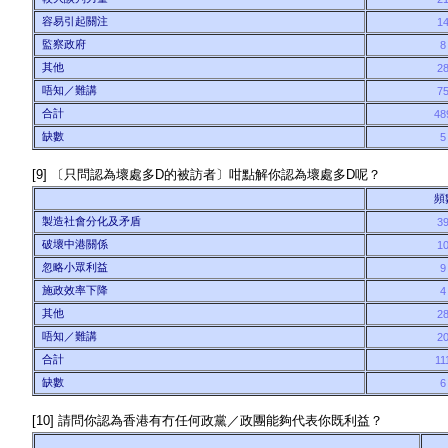
容易引起關注
1
監察政府
其他
2
唔知／難講
7
合計
48
缺數
[9] 〔只問認為壞處多D的被訪者〕咁點解你認為壞處多D呢？
頻
製造社會分化及矛盾
3
破壞中港關係
1
忽略小眾利益
施政效率下降
其他
2
唔知／難講
2
合計
11
缺數
[10] 請問你認為香港有冇任何政黨／政團能夠代表你既利益？