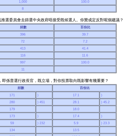
1,000
100.0
8
限制既推選委員會去篩選中央政府唔接受既候選人。你贊成定反對呢個建議？
頻數
百份比
396
39.7
72
7.2
413
41.4
116
11.6
997
100.0
11
5條，即係普選行政長官，既立場，對你投票取向既影響有幾重要？
頻數
百份比
171
)
17.1
)
280
) 451
28.1
) 45.2
179
18.0
173
)
17.4
)
59
) 232
5.9
) 23.3
134
13.5