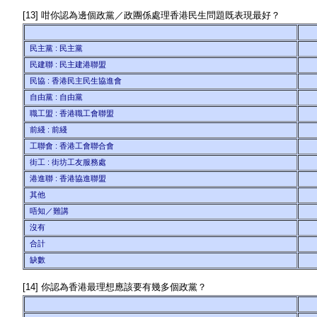
[13] 咁你認為邊個政黨／政團係處理香港民生問題既表現最好？
民主黨 : 民主黨
民建聯 : 民主建港聯盟
民協 : 香港民主民生協進會
自由黨 : 自由黨
職工盟 : 香港職工會聯盟
前綫 : 前綫
工聯會 : 香港工會聯合會
街工 : 街坊工友服務處
港進聯 : 香港協進聯盟
其他
唔知／難講
沒有
合計
缺數
[14] 你認為香港最理想應該要有幾多個政黨？