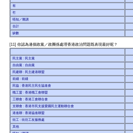
有
冇
唔知／難講
合計
缺數
[11] 你認為邊個政黨／政團係處理香港政治問題既表現最好呢？
民主黨 : 民主黨
自由黨 : 自由黨
民建聯 : 民主建港聯盟
前綫 : 前綫
民協 : 香港民主民生協進會
職工盟 : 香港職工會聯盟
工聯會 : 香港工會聯合會
支聯會 : 香港市民支援愛國民主運動聯合會
港進聯 : 香港協進聯盟
街工 : 街坊工友服務處
其他