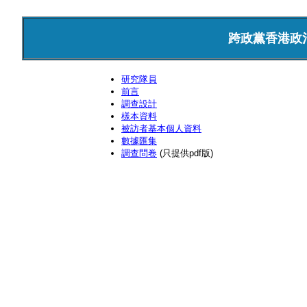
跨政黨香港政
研究隊員
前言
調查設計
樣本資料
被訪者基本個人資料
數據匯集
調查問卷
(只提供pdf版)